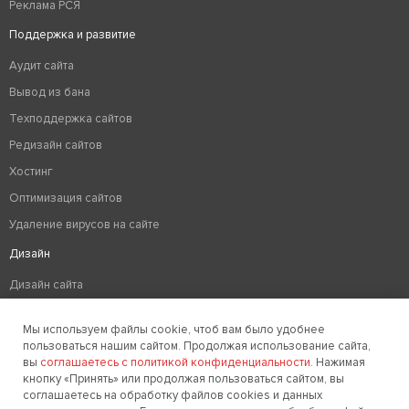
Реклама РСЯ
Поддержка и развитие
Аудит сайта
Вывод из бана
Техподдержка сайтов
Редизайн сайтов
Хостинг
Оптимизация сайтов
Удаление вирусов на сайте
Дизайн
Дизайн сайта
Разработка логотипа компании
Мы используем файлы cookie, чтоб вам было удобнее
Создание фирменного стиля
пользоваться нашим сайтом. Продолжая использование сайта,
вы
соглашаетесь с политикой конфиденциальности
. Нажимая
кнопку «Принять» или продолжая пользоваться сайтом, вы
соглашаетесь на обработку файлов cookies и данных
Заказать звонок