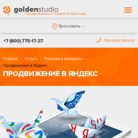
Togg
Продвижение в Яндекс в Ярославле
navi
Ярославль
+7 (800) 775-17-37
Заказать звонок
Главная
Услуги
Реклама в интернете
Продвижение в Яндекс
ПРОДВИЖЕНИЕ В ЯНДЕКС