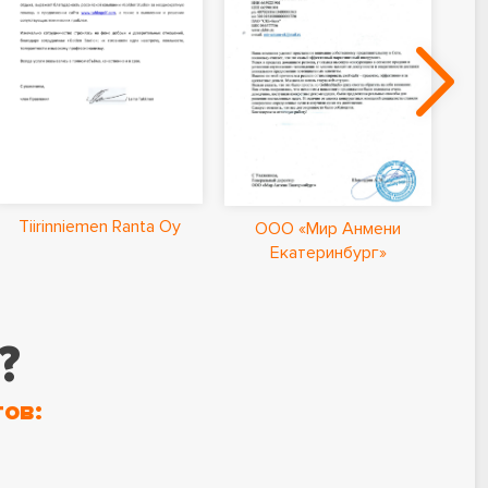
Ла
Tiirinniemen Ranta Oy
ООО «Мир Анмени
Екатеринбург»
?
ов: