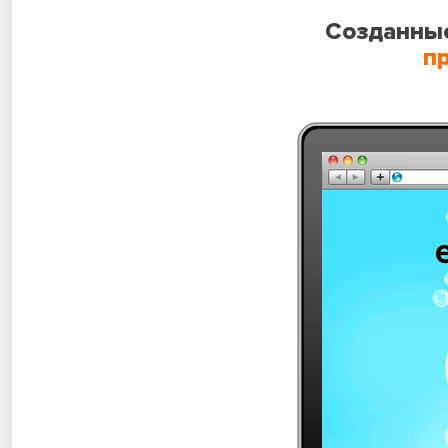
Созданные
п