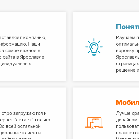
Поня
дставляет компанию,
Изучаем п
информацию. Наши
оптимальн
ов самое важное в
воронку п
 сайта в Ярославле
Ярославль
ндивидуальных
страницах
решение и
Моби
ыстро загружаются и
Лучше сра
ернет "летает" только
дизайном.
Во всей остальной
пользоват
нциальные клиенты
планшетов